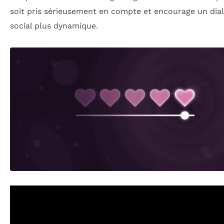
soit pris sérieusement en compte et encourage un dia
social plus dynamique.