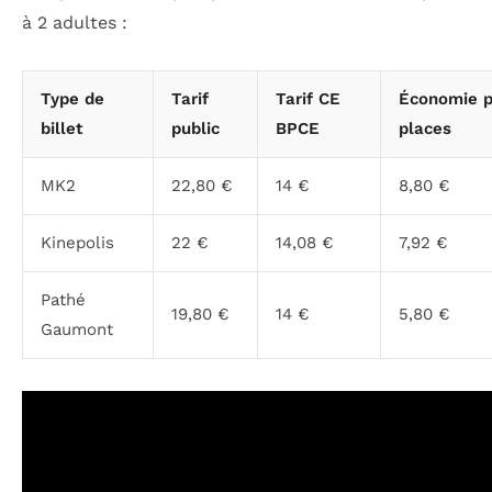
à 2 adultes :
Type de
Tarif
Tarif CE
Économie p
billet
public
BPCE
places
MK2
22,80 €
14 €
8,80 €
Kinepolis
22 €
14,08 €
7,92 €
Pathé
19,80 €
14 €
5,80 €
Gaumont