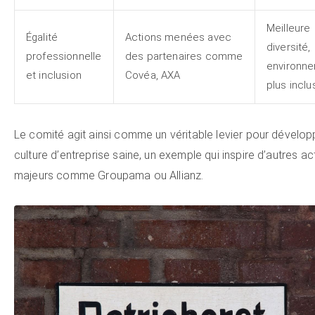
Meilleure
Égalité
Actions menées avec
diversité,
professionnelle
des partenaires comme
environn
et inclusion
Covéa, AXA
plus inclus
Le comité agit ainsi comme un véritable levier pour dévelop
culture d’entreprise saine, un exemple qui inspire d’autres ac
majeurs comme Groupama ou Allianz.