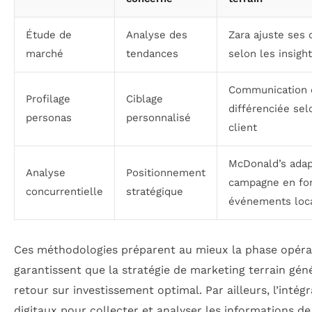
Étude de
Analyse des
Zara ajuste ses 
marché
tendances
selon les insight
Communication 
Profilage
Ciblage
différenciée selo
personas
personnalisé
client
McDonald’s adap
Analyse
Positionnement
campagne en fon
concurrentielle
stratégique
événements loc
Ces méthodologies préparent au mieux la phase opérat
garantissent que la stratégie de marketing terrain gén
retour sur investissement optimal. Par ailleurs, l’intégr
digitaux pour collecter et analyser les informations de 