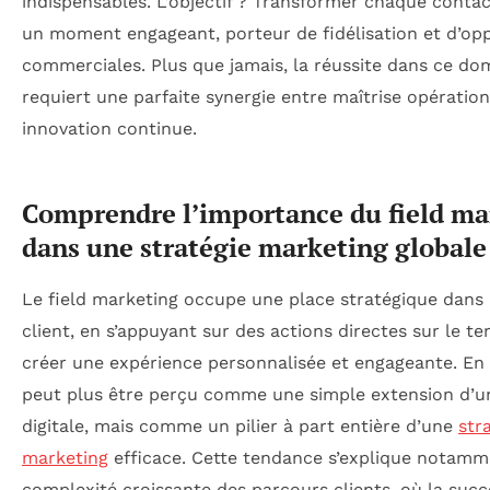
indispensables. L’objectif ? Transformer chaque contac
un moment engageant, porteur de fidélisation et d’op
commerciales. Plus que jamais, la réussite dans ce do
requiert une parfaite synergie entre maîtrise opération
innovation continue.
Comprendre l’importance du field ma
dans une stratégie marketing globale
Le field marketing occupe une place stratégique dans l
client, en s’appuyant sur des actions directes sur le te
créer une expérience personnalisée et engageante. En 2
peut plus être perçu comme une simple extension d’
digitale, mais comme un pilier à part entière d’une
str
marketing
efficace. Cette tendance s’explique notamm
complexité croissante des parcours clients, où la succ