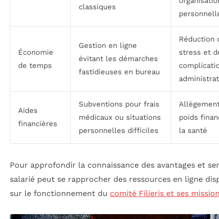
organisatio
classiques
personnell
Réduction 
Gestion en ligne
Économie
stress et d
évitant les démarches
de temps
complicati
fastidieuses en bureau
administrat
Subventions pour frais
Allègemen
Aides
médicaux ou situations
poids finan
financières
personnelles difficiles
la santé
Pour approfondir la connaissance des avantages et serv
salarié peut se rapprocher des ressources en ligne dis
sur le fonctionnement du
comité Filieris et ses missio