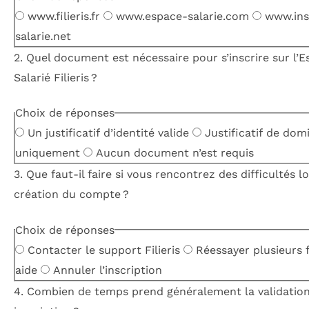
www.filieris.fr
www.espace-salarie.com
www.ins
salarie.net
2. Quel document est nécessaire pour s’inscrire sur l’
Salarié Filieris ?
Choix de réponses
Un justificatif d’identité valide
Justificatif de domi
uniquement
Aucun document n’est requis
3. Que faut-il faire si vous rencontrez des difficultés lo
création du compte ?
Choix de réponses
Contacter le support Filieris
Réessayer plusieurs 
aide
Annuler l’inscription
4. Combien de temps prend généralement la validation