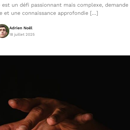
se est un défi passionnant mais complexe, demande
e et une connaissance approfondie […]
Adrien Noël
18 juillet 2025