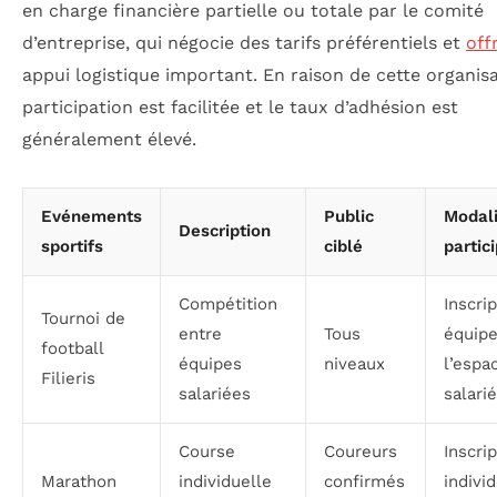
en charge financière partielle ou totale par le comité
d’entreprise, qui négocie des tarifs préférentiels et
off
appui logistique important. En raison de cette organisa
participation est facilitée et le taux d’adhésion est
généralement élevé.
Evénements
Public
Modali
Description
sportifs
ciblé
partic
Compétition
Inscri
Tournoi de
entre
Tous
équipe
football
équipes
niveaux
l’espa
Filieris
salariées
salarié
Course
Coureurs
Inscri
Marathon
individuelle
confirmés
individ