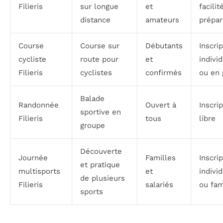
Filieris
sur longue
et
facilit
distance
amateurs
prépar
Course
Course sur
Débutants
Inscri
cycliste
route pour
et
indivi
Filieris
cyclistes
confirmés
ou en 
Balade
Randonnée
Ouvert à
Inscri
sportive en
Filieris
tous
libre
groupe
Découverte
Journée
Familles
Inscri
et pratique
multisports
et
indivi
de plusieurs
Filieris
salariés
ou fam
sports