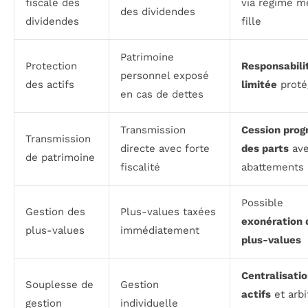
fiscale des
via régime m
des dividendes
dividendes
fille
Patrimoine
Protection
Responsabili
personnel exposé
des actifs
limitée
proté
en cas de dettes
Transmission
Cession prog
Transmission
directe avec forte
des parts
av
de patrimoine
fiscalité
abattements
Possible
Gestion des
Plus-values taxées
exonération 
plus-values
immédiatement
plus-values
Centralisati
Souplesse de
Gestion
actifs
et arbi
gestion
individuelle