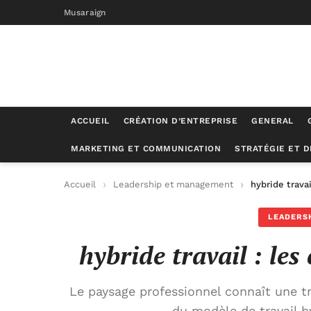
Musaraign
ACCUEIL
CRÉATION D’ENTREPRISE
GENERAL
MARKETING ET COMMUNICATION
STRATÉGIE ET 
Accueil
Leadership et management
hybride travai
LEADERS
hybride travail : les
Le paysage professionnel connaît une t
du modèle de travail h