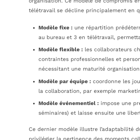
organisation. Ce modèle de compromis e
télétravail se décline principalement en 
Modèle fixe :
une répartition prédéter
au bureau et 3 en télétravail, permett
Modèle flexible :
les collaborateurs ch
contraintes professionnelles et perso
nécessitant une maturité organisation
Modèle par équipe :
coordonne les jou
la collaboration, par exemple marketi
Modèle événementiel :
impose une pré
séminaires) et laisse ensuite une liber
Ce dernier modèle illustre l’adaptabilité 
privilégier la pertinence des moments coll