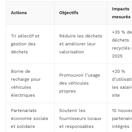
Impacts
Actions
Objectifs
mesurés
+35 % de
Tri sélectif et
Réduire les déchets
déchets
gestion des
et améliorer leur
recyclés
déchets
valorisation
2025
Borne de
+20 %
Promouvoir l’usage
recharge pour
d’utilisat
des véhicules
véhicules
les salar
propres
électriques
site
Partenariats
Soutenir les
10 nouve
économie sociale
fournisseurs locaux
partenai
et solidaire
et responsables
intégrés