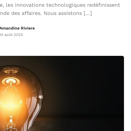
 les innovations technologiques redéfinissent
nde des affaires. Nous assistons […]
Amandine Riviere
14 août 2025