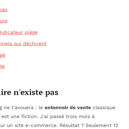
 pas
dure
indicateur piège
nnels qui déchirent
ngé
te
ire n'existe pas
g ne t'avouera : le
entonnoir de vente
classique
st une fiction. J'ai passé trois mois à
 sur un site e-commerce. Résultat ? Seulement 12