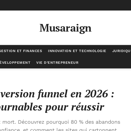
Musaraign
GESTION ET FINANCES
INNOVATION ET TECHNOLOGIE
JURIDIQU
DÉVELOPPEMENT
VIE D’ENTREPRENEUR
 stratégies incontournables pour réussir
version funnel en 2026 :
ournables pour réussir
st mort. Découvrez pourquoi 80 % des abandons
nfiance, et comment les sites qui cartonnent