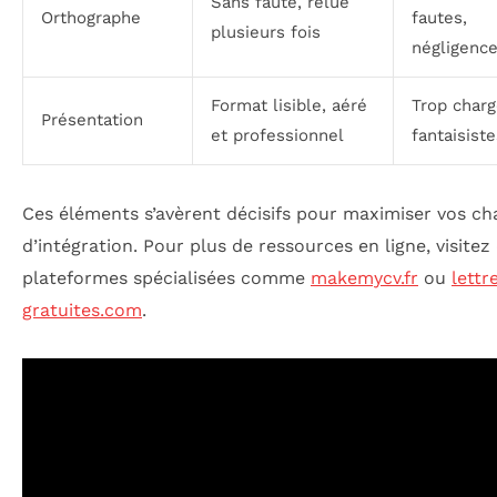
Sans faute, relue
Orthographe
fautes,
plusieurs fois
négligenc
Format lisible, aéré
Trop charg
Présentation
et professionnel
fantaisiste
Ces éléments s’avèrent décisifs pour maximiser vos c
d’intégration. Pour plus de ressources en ligne, visitez
plateformes spécialisées comme
makemycv.fr
ou
lettr
gratuites.com
.