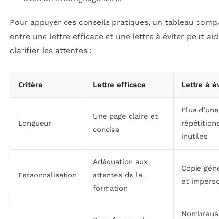
Pour appuyer ces conseils pratiques, un tableau compa
entre une lettre efficace et une lettre à éviter peut aid
clarifier les attentes :
Critère
Lettre efficace
Lettre à év
Plus d’une
Une page claire et
Longueur
répétition
concise
inutiles
Adéquation aux
Copie gén
Personnalisation
attentes de la
et impers
formation
Nombreus