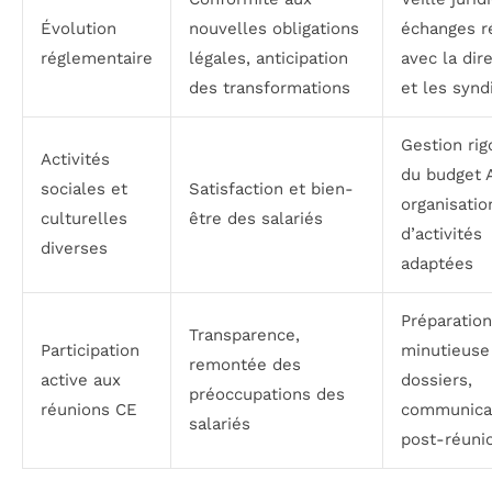
Évolution
nouvelles obligations
échanges r
réglementaire
légales, anticipation
avec la dir
des transformations
et les synd
Gestion ri
Activités
du budget 
sociales et
Satisfaction et bien-
organisatio
culturelles
être des salariés
d’activités
diverses
adaptées
Préparation
Transparence,
Participation
minutieuse
remontée des
active aux
dossiers,
préoccupations des
réunions CE
communica
salariés
post-réuni