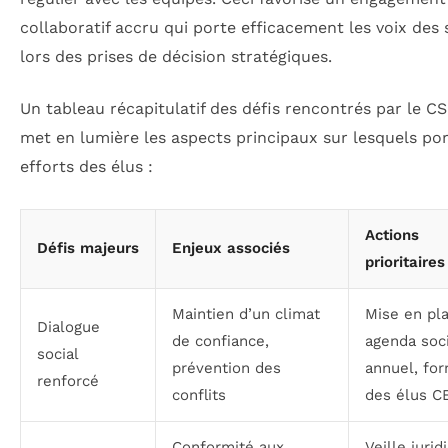
collaboratif accru qui porte efficacement les voix des 
lors des prises de décision stratégiques.
Un tableau récapitulatif des défis rencontrés par le C
met en lumière les aspects principaux sur lesquels por
efforts des élus :
Actions
Défis majeurs
Enjeux associés
prioritaires
Maintien d’un climat
Mise en pl
Dialogue
de confiance,
agenda soci
social
prévention des
annuel, fo
renforcé
conflits
des élus C
Conformité aux
Veille jurid