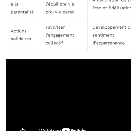
Amélioration du b
à la
l’équilibre vie
être et fidélisatio
parentalité
pro-vie perso
Favoriser
Développement d
Actions
l’engagement
sentiment
solidaires
collectif
d’appartenance