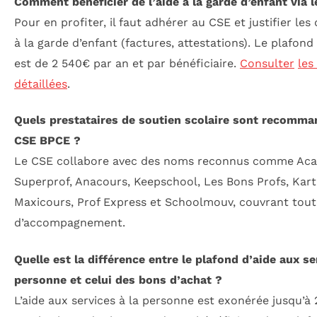
Comment bénéficier de l’aide à la garde d’enfant via 
Pour en profiter, il faut adhérer au CSE et justifier les
à la garde d’enfant (factures, attestations). Le plafond
est de 2 540€ par an et par bénéficiaire.
Consulter
les
détaillées
.
Quels prestataires de soutien scolaire sont recomma
CSE BPCE ?
Le CSE collabore avec des noms reconnus comme Aca
Superprof, Anacours, Keepschool, Les Bons Profs, Kart
Maxicours, Prof Express et Schoolmouv, couvrant tout
d’accompagnement.
Quelle est la différence entre le plafond d’aide aux se
personne et celui des bons d’achat ?
L’aide aux services à la personne est exonérée jusqu’à 