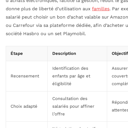
d achats électroniques, facilite la gestion, réduit le gas
donne plus de liberté d’utilisation aux
familles
. Par ex
salarié peut choisir un bon d’achat valable sur Amazon
ou Carrefour via sa plateforme dédiée, afin d’acheter 
société Hasbro ou un set Playmobil.
Étape
Description
Objectif
Identification des
Assurer
Recensement
enfants par âge et
couvert
éligibilité
complè
Consultation des
Répond
Choix adapté
salariés pour affiner
attente
l’offre