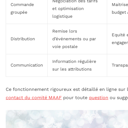
Négociation des tarifs
Commande
Maitrise
et optimisation
groupée
budget
logistique
Remise lors
Equité 
Distribution
d’événements ou par
engage
voie postale
Information régulière
Communication
Transpa
sur les attributions
Ce fonctionnement rigoureux est détaillé en ligne sur 
contact du comité MAAF
pour toute
question
ou sugge