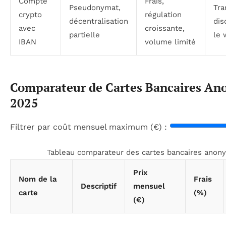
Compte
Frais,
Pseudonymat,
Tra
crypto
régulation
décentralisation
dis
avec
croissante,
partielle
le 
IBAN
volume limité
Comparateur de Cartes Bancaires An
2025
Filtrer par coût mensuel maximum (€) :
Tableau comparateur des cartes bancaires anon
Prix
Nom de la
Frais
Descriptif
mensuel
carte
(%)
(€)