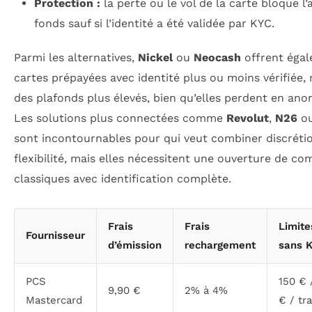
Protection :
la perte ou le vol de la carte bloque l
fonds sauf si l’identité a été validée par KYC.
Parmi les alternatives,
Nickel
ou
Neocash
offrent éga
cartes prépayées avec identité plus ou moins vérifiée,
des plafonds plus élevés, bien qu’elles perdent en ano
Les solutions plus connectées comme
Revolut
,
N26
o
sont incontournables pour qui veut combiner discréti
flexibilité, mais elles nécessitent une ouverture de co
classiques avec identification complète.
Frais
Frais
Limite
Fournisseur
d’émission
rechargement
sans 
PCS
150 € 
9,90 €
2% à 4%
Mastercard
€ / tr