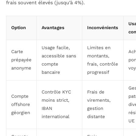
frais souvent élevés (jusqu’à 4%).
Us
Option
Avantages
Inconvénients
con
Usage facile,
Limites en
Carte
Ach
accessible sans
montants,
prépayée
pon
compte
frais, contrôle
anonyme
voy
bancaire
progressif
Ges
Contrôle KYC
Frais de
Compte
pat
moins strict,
virements,
offshore
div
IBAN
gestion
géorgien
rés
international
distante
UE