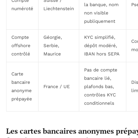
Compte
Suisse /
la banque, nom
Ps
numéroté
Liechtenstein
non visible
publiquement
Compte
Géorgie,
KYC simplifié,
Con
offshore
Serbie,
dépôt modéré,
mo
contrôlé
Maurice
IBAN hors SEPA
Pas de compte
Carte
bancaire lié,
bancaire
Di
France / UE
plafonds bas,
anonyme
lim
contrôles KYC
prépayée
conditionnels
Les cartes bancaires anonymes prépay