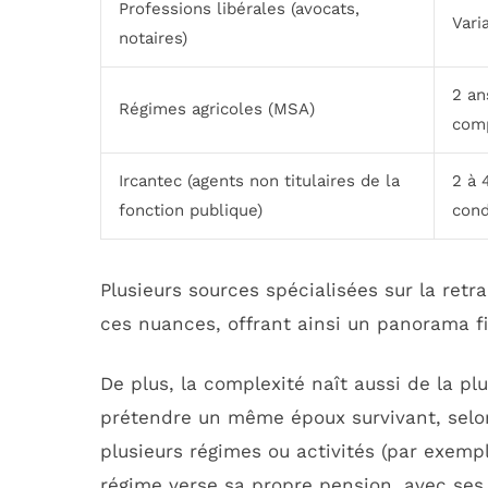
Professions libérales (avocats,
Vari
notaires)
2 an
Régimes agricoles (MSA)
com
Ircantec (agents non titulaires de la
2 à 
fonction publique)
cond
Plusieurs sources spécialisées sur la ret
ces nuances, offrant ainsi un panorama fi
De plus, la complexité naît aussi de la pl
prétendre un même époux survivant, selon
plusieurs régimes ou activités (par exemp
régime verse sa propre pension, avec ses