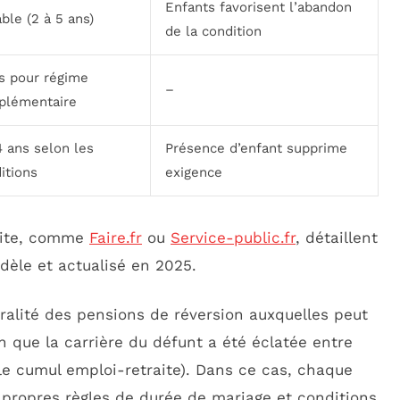
Enfants favorisent l’abandon
able (2 à 5 ans)
de la condition
s pour régime
–
plémentaire
4 ans selon les
Présence d’enfant supprime
itions
exigence
raite, comme
Faire.fr
ou
Service-public.fr
, détaillent
dèle et actualisé en 2025.
uralité des pensions de réversion auxquelles peut
 que la carrière du défunt a été éclatée entre
le cumul emploi-retraite). Dans ce cas, chaque
 propres règles de durée de mariage et conditions