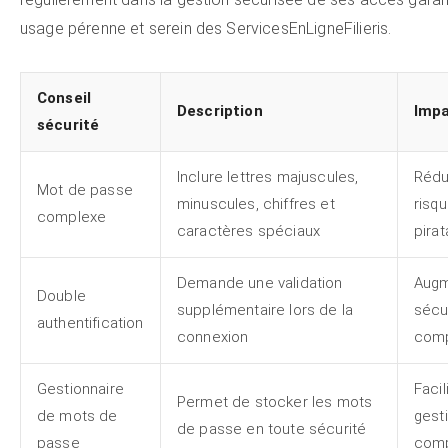
usage pérenne et serein des ServicesEnLigneFilieris.
Conseil
Description
Imp
sécurité
Inclure lettres majuscules,
Rédu
Mot de passe
minuscules, chiffres et
risq
complexe
caractères spéciaux
pira
Demande une validation
Augm
Double
supplémentaire lors de la
sécu
authentification
connexion
com
Gestionnaire
Facil
Permet de stocker les mots
de mots de
gesti
de passe en toute sécurité
passe
comp