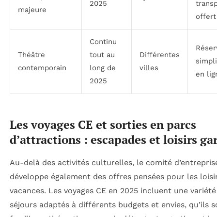
2025
trans
majeure
offert
Continu
Réser
Théâtre
tout au
Différentes
simpli
contemporain
long de
villes
en lig
2025
Les voyages CE et sorties en parcs
d’attractions : escapades et loisirs ga
Au-delà des activités culturelles, le comité d’entreprise
développe également des offres pensées pour les loisir
vacances. Les voyages CE en 2025 incluent une variété
séjours adaptés à différents budgets et envies, qu’ils s