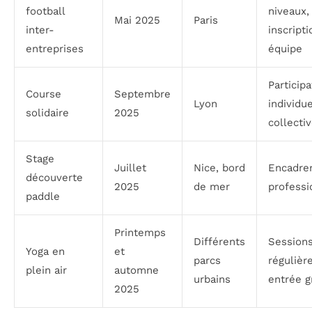
football
niveaux,
Mai 2025
Paris
inter-
inscript
entreprises
équipe
Participa
Course
Septembre
Lyon
individu
solidaire
2025
collecti
Stage
Juillet
Nice, bord
Encadre
découverte
2025
de mer
professi
paddle
Printemps
Différents
Session
Yoga en
et
parcs
régulière
plein air
automne
urbains
entrée g
2025