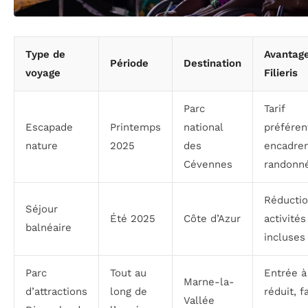
Type de
Avantag
Période
Destination
voyage
Filieris
Parc
Tarif
Escapade
Printemps
national
préféren
nature
2025
des
encadre
Cévennes
randonn
Réductio
Séjour
Été 2025
Côte d’Azur
activités
balnéaire
incluses
Parc
Tout au
Entrée à
Marne-la-
d’attractions
long de
réduit, f
Vallée