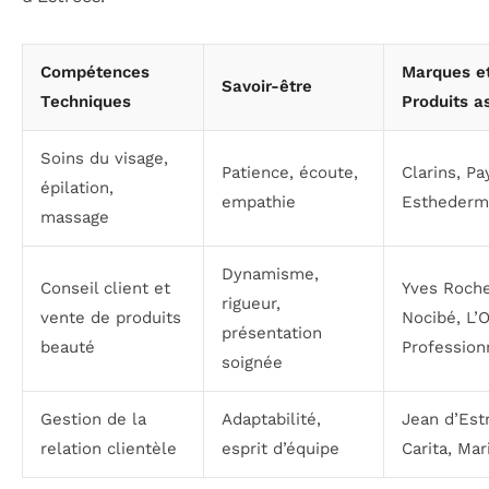
Compétences
Marques e
Savoir-être
Techniques
Produits a
Soins du visage,
Patience, écoute,
Clarins, Pa
épilation,
empathie
Esthederm
massage
Dynamisme,
Conseil client et
Yves Roche
rigueur,
vente de produits
Nocibé, L’O
présentation
beauté
Profession
soignée
Gestion de la
Adaptabilité,
Jean d’Est
relation clientèle
esprit d’équipe
Carita, Ma