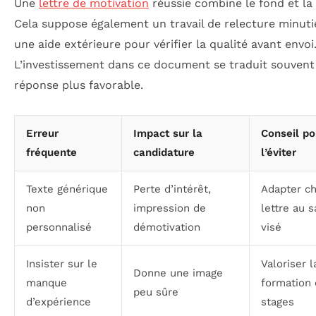
Une
lettre de motivation
réussie combine le fond et la
Cela suppose également un travail de relecture minuti
une aide extérieure pour vérifier la qualité avant envoi
L’investissement dans ce document se traduit souvent
réponse plus favorable.
Erreur
Impact sur la
Conseil po
fréquente
candidature
l’éviter
Texte générique
Perte d’intérêt,
Adapter c
non
impression de
lettre au s
personnalisé
démotivation
visé
Insister sur le
Valoriser l
Donne une image
manque
formation 
peu sûre
d’expérience
stages