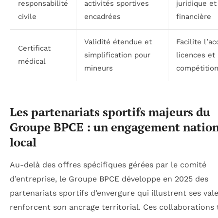
responsabilité
activités sportives
juridique et
civile
encadrées
financière
Validité étendue et
Facilite l’a
Certificat
simplification pour
licences et
médical
mineurs
compétitio
Les partenariats sportifs majeurs du
Groupe BPCE : un engagement nation
local
Au-delà des offres spécifiques gérées par le comité
d’entreprise, le Groupe BPCE développe en 2025 des
partenariats sportifs d’envergure qui illustrent ses val
renforcent son ancrage territorial. Ces collaborations