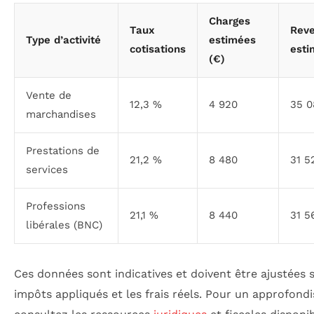
Charges
Taux
Reve
Type d’activité
estimées
cotisations
esti
(€)
Vente de
12,3 %
4 920
35 0
marchandises
Prestations de
21,2 %
8 480
31 5
services
Professions
21,1 %
8 440
31 5
libérales (BNC)
Ces données sont indicatives et doivent être ajustées s
impôts appliqués et les frais réels. Pour un approfond