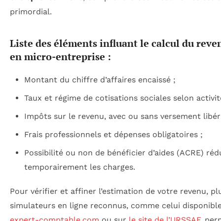
primordial.
Liste des éléments influant le calcul du reve
en micro-entreprise :
Montant du chiffre d’affaires encaissé ;
Taux et régime de cotisations sociales selon activit
Impôts sur le revenu, avec ou sans versement libér
Frais professionnels et dépenses obligatoires ;
Possibilité ou non de bénéficier d’aides (ACRE) réd
temporairement les charges.
Pour vérifier et affiner l’estimation de votre revenu, pl
simulateurs en ligne reconnus, comme celui disponibl
expert-comptable.com
ou sur
le site de l’URSSAF
, per