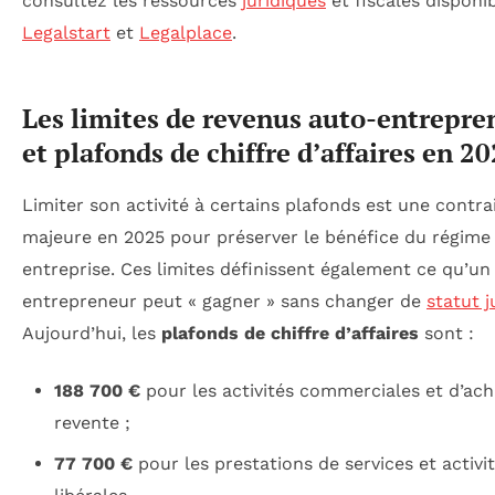
consultez les ressources
juridiques
et fiscales disponi
Legalstart
et
Legalplace
.
Les limites de revenus auto-entrepre
et plafonds de chiffre d’affaires en 2
Limiter son activité à certains plafonds est une contra
majeure en 2025 pour préserver le bénéfice du régime
entreprise. Ces limites définissent également ce qu’un
entrepreneur peut « gagner » sans changer de
statut j
Aujourd’hui, les
plafonds de chiffre d’affaires
sont :
188 700 €
pour les activités commerciales et d’ach
revente ;
77 700 €
pour les prestations de services et activi