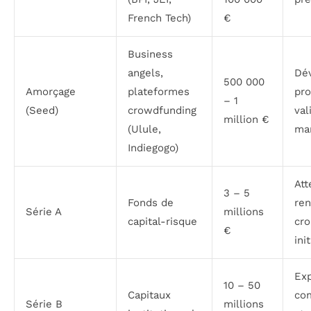
French Tech)
€
Business
angels,
Dé
500 000
Amorçage
plateformes
pro
– 1
(Seed)
crowdfunding
val
million €
(Ulule,
ma
Indiegogo)
Att
3 – 5
Fonds de
ren
Série A
millions
capital-risque
cro
€
ini
Ex
10 – 50
Capitaux
co
Série B
millions