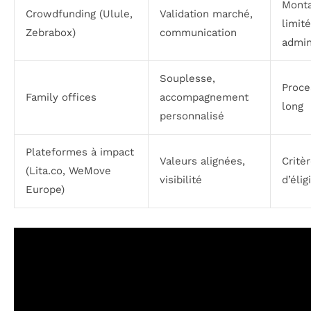
Monta
Crowdfunding (Ulule,
Validation marché,
limit
Zebrabox)
communication
admi
Souplesse,
Proce
Family offices
accompagnement
long
personnalisé
Plateformes à impact
Valeurs alignées,
Critèr
(Lita.co, WeMove
visibilité
d’élig
Europe)