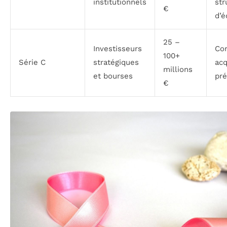
institutionnels
str
€
d’é
25 –
Investisseurs
Con
100+
Série C
stratégiques
acq
millions
et bourses
pré
€