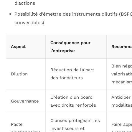
d’actions
Possibilité d’émettre des instruments dilutifs (BSP
convertibles)
Conséquence pour
Aspect
Recomma
l’entreprise
Bien négo
Réduction de la part
Dilution
valorisati
des fondateurs
mécanis
Création d’un board
Anticiper
Gouvernance
avec droits renforcés
modalités
Clauses protégeant les
Pacte
Faire app
investisseurs et