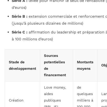
Série A :
levée pour franchir le seuil de rentabilité 
d’euros)
Série B :
extension commerciale et renforcement d
(jusqu’à plusieurs dizaines de millions)
Série C :
affirmation du leadership et préparation 
à 100 millions d’euros)
Sources
Stade de
potentielles
Montants
Obj
développement
de
moyens
financement
Love money,
de
aides
quelques
La
Création
publiques
milliers à
pro
(BPI, JEI,
100 000
pré